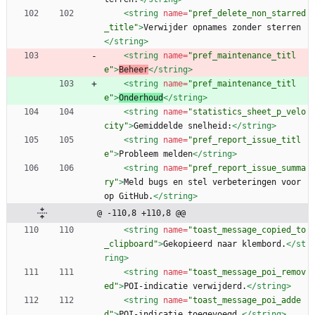
<string
name=
"pref_delete_non_starred
_title"
>
Verwijder opnames zonder sterren
</string>
<string
name=
"pref_maintenance_titl
e"
>
Beheer
</string>
<string
name=
"pref_maintenance_titl
e"
>
Onderhoud
</string>
<string
name=
"statistics_sheet_p_velo
city"
>
Gemiddelde snelheid:
</string>
<string
name=
"pref_report_issue_titl
e"
>
Probleem melden
</string>
<string
name=
"pref_report_issue_summa
ry"
>
Meld bugs en stel verbeteringen voor 
op GitHub.
</string>
@ -110,8 +110,8 @@
<string
name=
"toast_message_copied_to
_clipboard"
>
Gekopieerd naar klembord.
</st
ring>
<string
name=
"toast_message_poi_remov
ed"
>
POI-indicatie verwijderd.
</string>
<string
name=
"toast_message_poi_adde
d"
>
POI-indicatie toegevoegd.
</string>