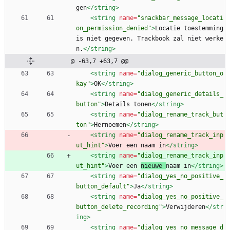
gen
</string>
<string
name=
"snackbar_message_locati
on_permission_denied"
>
Locatie toestemming 
is niet gegeven. Trackbook zal niet werke
n.
</string>
@ -63,7 +63,7 @@
<string
name=
"dialog_generic_button_o
kay"
>
OK
</string>
<string
name=
"dialog_generic_details_
button"
>
Details tonen
</string>
<string
name=
"dialog_rename_track_but
ton"
>
Hernoemen
</string>
<string
name=
"dialog_rename_track_inp
ut_hint"
>
Voer een naam in
</string>
<string
name=
"dialog_rename_track_inp
ut_hint"
>
Voer een 
nieuwe 
naam in
</string>
<string
name=
"dialog_yes_no_positive_
button_default"
>
Ja
</string>
<string
name=
"dialog_yes_no_positive_
button_delete_recording"
>
Verwijderen
</str
ing>
<string
name=
"dialog_yes_no_message_d