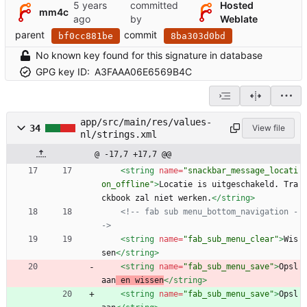
committed
Hosted
mm4c
by
Weblate
parent
commit
bf0cc881be
8ba303d0bd
No known key found for this signature in database
GPG key ID:
A3FAAA06E6569B4C
app/src/main/res/values-
34
View file
nl/strings.xml
@ -17,7 +17,7 @@
<string
name=
"snackbar_message_locati
on_offline"
>
Locatie is uitgeschakeld. Tra
ckbook zal niet werken.
</string>
<!--
 fab sub menu_bottom_navigation 
-
->
<string
name=
"fab_sub_menu_clear"
>
Wis
sen
</string>
<string
name=
"fab_sub_menu_save"
>
Opsl
aan
 en wissen
</string>
<string
name=
"fab_sub_menu_save"
>
Opsl