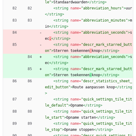
le"
>
Standaardwaarden
</string>
<string
name=
"abbreviation_hours"
>
uur
</string>
<string
name=
"abbreviation_minutes"
>
m
in
</string>
<string
name=
"abbreviation_seconds"
>
s
ec
.
</string>
<string
name=
"descr_mark_starred_butt
on"
>
Sterren toekennen
knop
</string>
<string
name=
"abbreviation_seconds"
>
s
ec
</string>
<string
name=
"descr_mark_starred_butt
on"
>
Sterren toekennen
-
knop
</string>
<string
name=
"descr_statistics_sheet_
edit_button"
>
Route aanpassen knop
</string
>
<string
name=
"quick_settings_tile_tit
le_default"
>
Opname
</string>
<string
name=
"quick_settings_tile_tit
le_start"
>
Opname starten
</string>
<string
name=
"quick_settings_tile_tit
le_stop"
>
Opname stoppen
</string>
<string
name=
"descr_quick_settings_ti