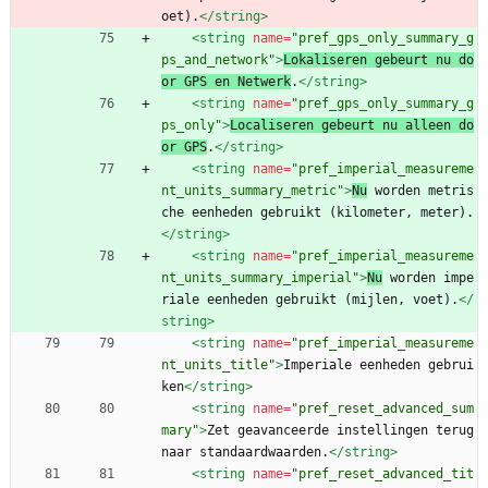
oet).
</string>
<string
name=
"pref_gps_only_summary_g
ps_and_network"
>
Lokaliseren gebeurt nu do
or GPS en Netwerk
.
</string>
<string
name=
"pref_gps_only_summary_g
ps_only"
>
Localiseren gebeurt nu alleen do
or GPS
.
</string>
<string
name=
"pref_imperial_measureme
nt_units_summary_metric"
>
Nu
 worden metris
che eenheden gebruikt (kilometer, meter).
</string>
<string
name=
"pref_imperial_measureme
nt_units_summary_imperial"
>
Nu
 worden impe
riale eenheden gebruikt (mijlen, voet).
</
string>
<string
name=
"pref_imperial_measureme
nt_units_title"
>
Imperiale eenheden gebrui
ken
</string>
<string
name=
"pref_reset_advanced_sum
mary"
>
Zet geavanceerde instellingen terug 
naar standaardwaarden.
</string>
<string
name=
"pref_reset_advanced_tit