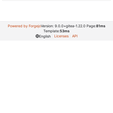
Powered by Forgejo
Version: 9.0.0+gitea-1.22.0 Page:
81ms
Template:
53ms
Licenses
API
English