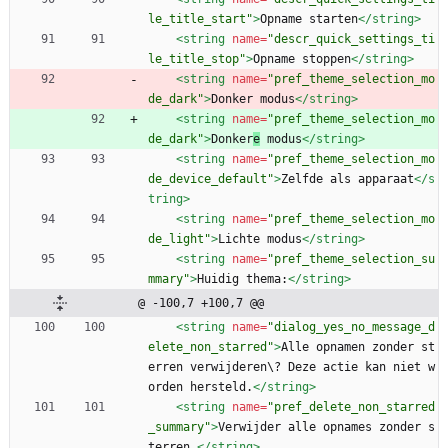
le_title_start"
>
Opname starten
</string>
<string
name=
"descr_quick_settings_ti
le_title_stop"
>
Opname stoppen
</string>
<string
name=
"pref_theme_selection_mo
de_dark"
>
Donker modus
</string>
<string
name=
"pref_theme_selection_mo
de_dark"
>
Donker
e
 modus
</string>
<string
name=
"pref_theme_selection_mo
de_device_default"
>
Zelfde als apparaat
</s
tring>
<string
name=
"pref_theme_selection_mo
de_light"
>
Lichte modus
</string>
<string
name=
"pref_theme_selection_su
mmary"
>
Huidig thema:
</string>
@ -100,7 +100,7 @@
<string
name=
"dialog_yes_no_message_d
elete_non_starred"
>
Alle opnamen zonder st
erren verwijderen\? Deze actie kan niet w
orden hersteld.
</string>
<string
name=
"pref_delete_non_starred
_summary"
>
Verwijder alle opnames zonder s
terren.
</string>