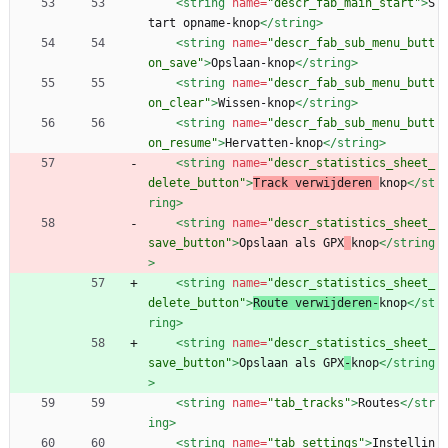
<string
name=
"descr_fab_main_start"
>
S
tart opname-knop
</string>
<string
name=
"descr_fab_sub_menu_butt
on_save"
>
Opslaan-knop
</string>
<string
name=
"descr_fab_sub_menu_butt
on_clear"
>
Wissen-knop
</string>
<string
name=
"descr_fab_sub_menu_butt
on_resume"
>
Hervatten-knop
</string>
<string
name=
"descr_statistics_sheet_
delete_button"
>
Track verwijderen 
knop
</st
ring>
<string
name=
"descr_statistics_sheet_
save_button"
>
Opslaan als GPX
knop
</string
>
<string
name=
"descr_statistics_sheet_
delete_button"
>
Route verwijderen-
knop
</st
ring>
<string
name=
"descr_statistics_sheet_
save_button"
>
Opslaan als GPX
-
knop
</string
>
<string
name=
"tab_tracks"
>
Routes
</str
ing>
<string
name=
"tab_settings"
>
Instellin