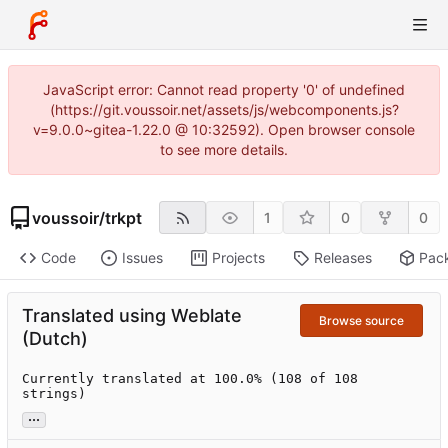
JavaScript error: Cannot read property '0' of undefined
(https://git.voussoir.net/assets/js/webcomponents.js?
v=9.0.0~gitea-1.22.0 @ 10:32592). Open browser console
to see more details.
voussoir
/
trkpt
1
0
0
Code
Issues
Projects
Releases
Pac
Translated using Weblate
Browse source
(Dutch)
Currently translated at 100.0% (108 of 108 
strings)
...