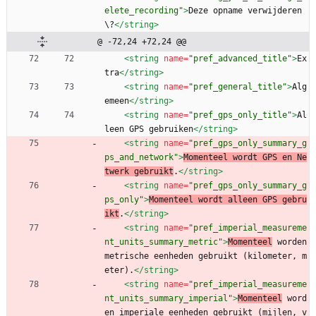
elete_recording"
>
Deze opname verwijderen
\?
</string>
@ -72,24 +72,24 @@
<string
name=
"pref_advanced_title"
>
Ex
tra
</string>
<string
name=
"pref_general_title"
>
Alg
emeen
</string>
<string
name=
"pref_gps_only_title"
>
Al
leen GPS gebruiken
</string>
<string
name=
"pref_gps_only_summary_g
ps_and_network"
>
Momenteel wordt GPS en Ne
twerk gebruikt
.
</string>
<string
name=
"pref_gps_only_summary_g
ps_only"
>
Momenteel wordt alleen GPS gebru
ikt
.
</string>
<string
name=
"pref_imperial_measureme
nt_units_summary_metric"
>
Momenteel
 worden 
metrische eenheden gebruikt (kilometer, m
eter).
</string>
<string
name=
"pref_imperial_measureme
nt_units_summary_imperial"
>
Momenteel
 word
en imperiale eenheden gebruikt (mijlen, v