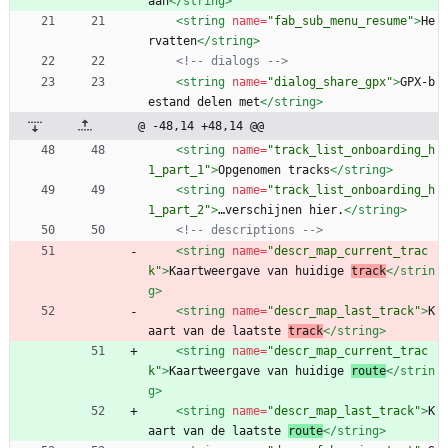
aan
</string>
<string
name=
"fab_sub_menu_resume"
>
He
rvatten
</string>
<!--
 dialogs 
-->
<string
name=
"dialog_share_gpx"
>
GPX-b
estand delen met
</string>
@ -48,14 +48,14 @@
<string
name=
"track_list_onboarding_h
1_part_1"
>
Opgenomen tracks
</string>
<string
name=
"track_list_onboarding_h
1_part_2"
>
…verschijnen hier.
</string>
<!--
 descriptions 
-->
<string
name=
"descr_map_current_trac
k"
>
Kaartweergave van huidige 
track
</strin
g>
<string
name=
"descr_map_last_track"
>
K
aart van de laatste 
track
</string>
<string
name=
"descr_map_current_trac
k"
>
Kaartweergave van huidige 
route
</strin
g>
<string
name=
"descr_map_last_track"
>
K
aart van de laatste 
route
</string>