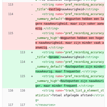
<string
name=
"pref_recording_accuracy
_title"
>
Vastleg
nauwkeurigheid
</string>
<string
name=
"pref_recording_accuracy
_summary_default"
>
Wegpunten hebben een la
gere nauwkeurigheid, maar zijn vaker aanw
ezig
.
</string>
<string
name=
"pref_recording_accuracy
_summary_high"
>
Wegpunten hebben een hoger
e nauwkeurigheid, maar zijn minder vaak a
anwezig
.
</string>
<string
name=
"pref_recording_accuracy
_title"
>
Opname 
nauwkeurigheid
</string>
<string
name=
"pref_recording_accuracy
_summary_default"
>
Routepunten zijn minder 
nauwkeurig, maar frequenter
.
</string>
<string
name=
"pref_recording_accuracy
_summary_high"
>
Routepunten zijn nauwkeuri
ger, maar minder frequent
.
</string>
<string
name=
"track_list_p_element_st
atistics"
>
Totaal afgelegde afstand
</strin
g>
</resources>